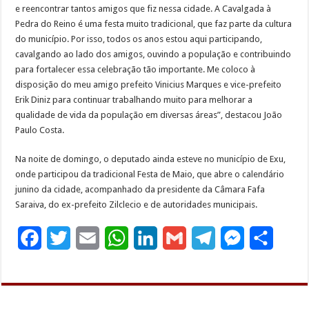
e reencontrar tantos amigos que fiz nessa cidade. A Cavalgada à
Pedra do Reino é uma festa muito tradicional, que faz parte da cultura
do município. Por isso, todos os anos estou aqui participando,
cavalgando ao lado dos amigos, ouvindo a população e contribuindo
para fortalecer essa celebração tão importante. Me coloco à
disposição do meu amigo prefeito Vinicius Marques e vice-prefeito
Erik Diniz para continuar trabalhando muito para melhorar a
qualidade de vida da população em diversas áreas”, destacou João
Paulo Costa.
Na noite de domingo, o deputado ainda esteve no município de Exu,
onde participou da tradicional Festa de Maio, que abre o calendário
junino da cidade, acompanhado da presidente da Câmara Fafa
Saraiva, do ex-prefeito Zilclecio e de autoridades municipais.
F
T
E
W
L
G
T
M
S
a
w
m
h
i
m
e
e
h
c
i
a
a
n
a
l
s
a
e
t
i
t
k
i
e
s
r