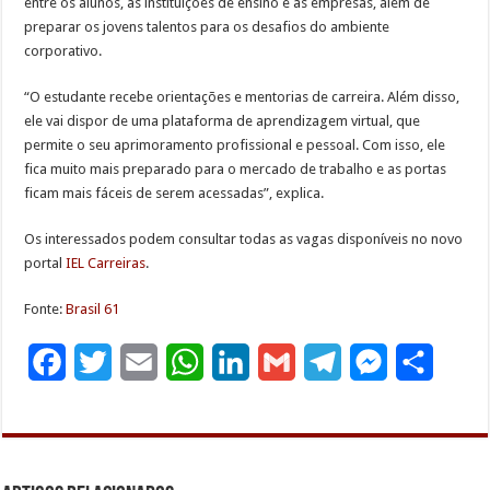
entre os alunos, as instituições de ensino e as empresas, além de
preparar os jovens talentos para os desafios do ambiente
corporativo.
“O estudante recebe orientações e mentorias de carreira. Além disso,
ele vai dispor de uma plataforma de aprendizagem virtual, que
permite o seu aprimoramento profissional e pessoal. Com isso, ele
fica muito mais preparado para o mercado de trabalho e as portas
ficam mais fáceis de serem acessadas”, explica.
Os interessados podem consultar todas as vagas disponíveis no novo
portal
IEL Carreiras
.
Fonte:
Brasil 61
F
T
E
W
L
G
T
M
S
a
w
m
h
i
m
e
e
h
c
i
a
a
n
a
l
s
a
e
t
i
t
k
i
e
s
r