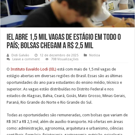
IEL abre 1,5 mil vagas de estágio em todo o
país; bolsas chegam a R$ 2,5 mil
Didi Galvão
12 de dezembro de 2025
Notícia
Leave a comment
708 Visualizações
O
Instituto Euvaldo Lodi (IEL)
está com mais de 1,5 mil vagas de
estágio abertas em diversas regiões do Brasil. Essas são as últimas
oportunidades do ano para estudantes do ensino médio, técnico e
superior. As vagas estão distribuídas no Distrito Federal e nos
estados de Alagoas, Bahia, Ceará, Goiás, Mato Grosso, Minas Gerais,
Paraná, Rio Grande do Norte e Rio Grande do Sul.
Todas as oportunidades são remuneradas, com bolsas que variam de
R$ 367 a R$ 2,5 mil, além de auxílio-transporte. Há ofertas em áreas
como: administração, agronomia, arquitetura e urbanismo, ciências
contábeis, farmácia, fisioterapia, gastronomia, nutrição, psicologia,