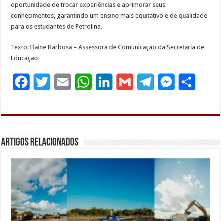
oportunidade de trocar experiências e aprimorar seus
conhecimentos, garantindo um ensino mais equitativo e de qualidade
para os estudantes de Petrolina.
Texto: Elaine Barbosa – Assessora de Comunicação da Secretaria de
Educação
F
T
E
W
L
G
T
M
S
a
w
m
h
i
m
e
e
h
c
i
a
a
n
a
l
s
a
e
t
i
t
k
i
e
s
r
Artigos Relacionados
b
t
l
s
e
l
g
e
e
o
e
A
d
r
n
o
r
p
I
a
g
k
p
n
m
e
r