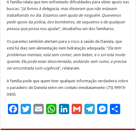
A família relata que tem enfrentado dificuldades para obter apoio nas
buscas. “
Já fomos à delegacia, mas disseram que não estavam
trabalhando no dia. Estamos sem ajuda de ninguém. Queremos
pedir apoio da polícia, dos bombeiros, de vaqueiros e de qualquer
pessoa que possa nos ajudar
”, desabafou um dos familiares.
Os parentes também alertam para o risco à saúde de Daniela, que
está há dias sem alimentação nem hidratação adequada. “
Ela tem
problemas mentais, está sem comer, sem beber, e o sol está muito
quente. Ela pode estar desorientada, andando sem rumo, e precisa
ser encontrada com urgência
”, relataram.
A família pede que quem tiver qualquer informação verdadeira sobre
o paradeiro de Daniela entre em contato imediatamente: (75) 99919-
0430.
F
T
E
W
L
G
T
M
S
a
w
m
h
i
m
e
e
h
c
i
a
a
n
a
l
s
a