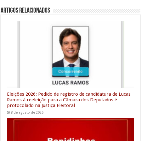
e
t
i
t
k
i
e
s
r
Artigos Relacionados
b
t
l
s
e
l
g
e
e
o
e
A
d
r
n
o
r
p
I
a
g
k
p
n
m
e
r
Eleições 2026: Pedido de registro de candidatura de Lucas
Ramos à reeleição para a Câmara dos Deputados é
protocolado na Justiça Eleitoral
8 de agosto de 2026