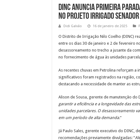
DINC anuncia primeira Para
no Projeto Irrigado Senador
Didi Galvão
16 de janeiro de 2025
O Distrito de Irrigação Nilo Coelho (DINC) 
entre os dias 30 de janeiro e 2 de fevereiro 
desassoreamento no trecho a jusante da compo
no fornecimento de água às unidades parcela
As recentes chuvas em Petrolina reforçam a 
significativos foram registrados na região, 
destacando a necessidade de manter as estr
Alison de Sousa, gerente de manutenção do D
garantir a eficiência e a longevidade das es
unidades parcelares. O desassoreamento vai
em um período de alta demanda.
”
Já Paulo Sales, gerente executivo do DINC, d
recomendações previamente divulgadas: “
Al