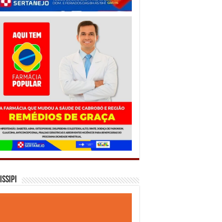
issipi