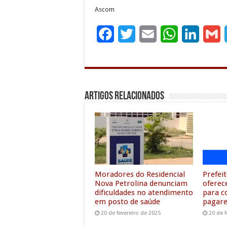
Ascom
F
T
E
W
L
G
a
w
m
h
i
c
i
a
a
n
a
e
t
i
t
k
i
Artigos Relacionados
b
t
l
s
e
l
o
e
A
d
o
r
p
I
k
p
n
Moradores do Residencial
Prefeit
Nova Petrolina denunciam
oferec
dificuldades no atendimento
para c
em posto de saúde
pagare
20 de fevereiro de 2025
20 de f