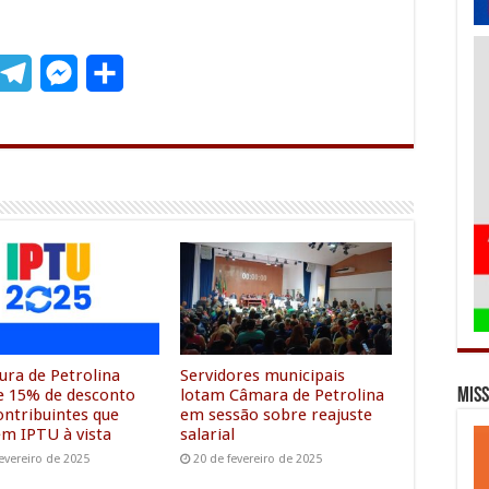
T
M
S
m
e
e
h
l
s
a
e
s
r
g
e
e
r
n
a
g
m
e
r
ura de Petrolina
Servidores municipais
Miss
e 15% de desconto
lotam Câmara de Petrolina
ontribuintes que
em sessão sobre reajuste
m IPTU à vista
salarial
evereiro de 2025
20 de fevereiro de 2025