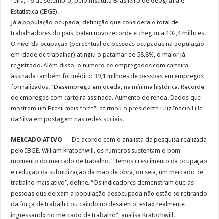
feira, 16 de setembro, pelo Instituto Brasileiro de Geografia e
Estatística (IBGE).
Já a população ocupada, definição que considera o total de
trabalhadores do país, bateu novo recorde e chegou a 102,4 milhões.
O nível da ocupação (percentual de pessoas ocupadas na população
em idade de trabalhar) atingiu o patamar de 58,8%, o maior já
registrado. Além disso, o número de empregados com carteira
assinada também foi inédito: 39,1 milhões de pessoas em empregos
formalizados. “Desemprego em queda, na mínima histórica. Recorde
de empregos com carteira assinada. Aumento de renda. Dados que
mostram um Brasil mais forte”, afirmou o presidente Luiz Inácio Lula
da Silva em postagem nas redes sociais.
MERCADO ATIVO
— De acordo com o analista da pesquisa realizada
pelo IBGE, William Kratochwill, os números sustentam o bom
momento do mercado de trabalho. “Temos crescimento da ocupação
e redução da subutilização da mão de obra, ou seja, um mercado de
trabalho mais ativo”, define. “Os indicadores demonstram que as
pessoas que deixam a população desocupada não estão se retirando
da força de trabalho ou caindo no desalento, estão realmente
ingressando no mercado de trabalho”, analisa Kratochwill.