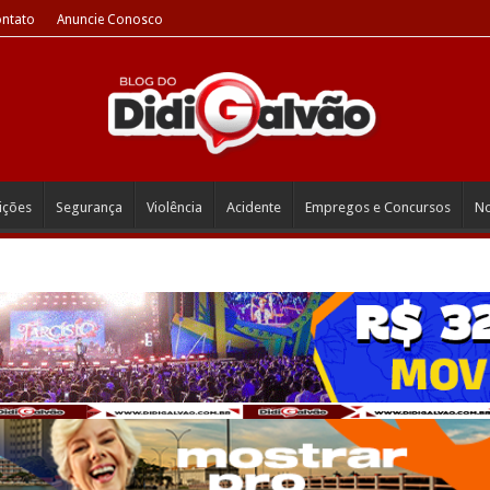
ntato
Anuncie Conosco
eições
Segurança
Violência
Acidente
Empregos e Concursos
No