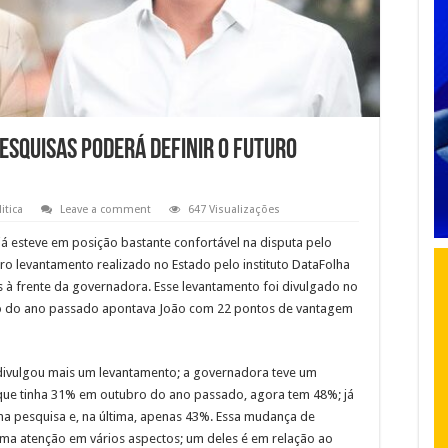
esquisas poderá definir o futuro
itica
Leave a comment
647 Visualizações
já esteve em posição bastante confortável na disputa pelo
 levantamento realizado no Estado pelo instituto DataFolha
s à frente da governadora. Esse levantamento foi divulgado no
ubro do ano passado apontava João com 22 pontos de vantagem
ha divulgou mais um levantamento; a governadora teve um
, que tinha 31% em outubro do ano passado, agora tem 48%; já
a pesquisa e, na última, apenas 43%. Essa mudança de
ama atenção em vários aspectos; um deles é em relação ao