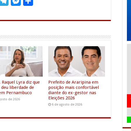
T
M
S
m
e
e
h
l
s
a
e
s
r
g
e
e
r
n
a
g
m
e
r
 Raquel Lyra diz que
Prefeito de Araripina em
 deu liberdade de
posição mais confortável
 em Pernambuco
diante do ex-gestor nas
Eleições 2026
gosto de 2026
6 de agosto de 2026