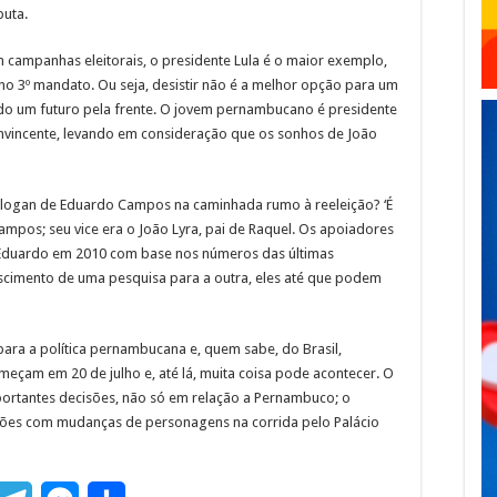
puta.
 campanhas eleitorais, o presidente Lula é o maior exemplo,
no 3º mandato. Ou seja, desistir não é a melhor opção para um
odo um futuro pela frente. O jovem pernambucano é presidente
nvincente, levando em consideração que os sonhos de João
logan de Eduardo Campos na caminhada rumo à reeleição? ‘É
ampos; seu vice era o João Lyra, pai de Raquel. Os apoiadores
 Eduardo em 2010 com base nos números das últimas
scimento de uma pesquisa para a outra, eles até que podem
ra a política pernambucana e, quem sabe, do Brasil,
eçam em 20 de julho e, até lá, muita coisa pode acontecer. O
ortantes decisões, não só em relação a Pernambuco; o
ções com mudanças de personagens na corrida pelo Palácio