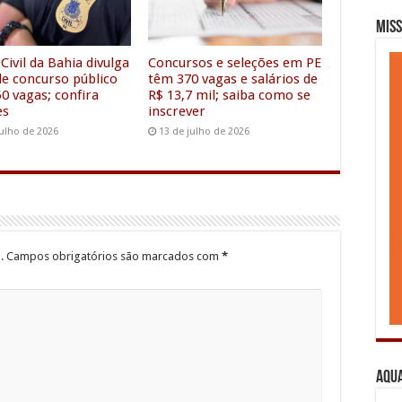
m
e
Miss
r
 Civil da Bahia divulga
Concursos e seleções em PE
 de concurso público
têm 370 vagas e salários de
0 vagas; confira
R$ 13,7 mil; saiba como se
es
inscrever
julho de 2026
13 de julho de 2026
.
Campos obrigatórios são marcados com
*
Aqua