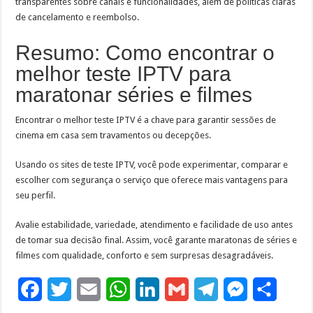
transparentes sobre canais e funcionalidades, além de políticas claras
de cancelamento e reembolso.
Resumo: Como encontrar o
melhor teste IPTV para
maratonar séries e filmes
Encontrar o melhor teste IPTV é a chave para garantir sessões de
cinema em casa sem travamentos ou decepções.
Usando os sites de teste IPTV, você pode experimentar, comparar e
escolher com segurança o serviço que oferece mais vantagens para
seu perfil.
Avalie estabilidade, variedade, atendimento e facilidade de uso antes
de tomar sua decisão final. Assim, você garante maratonas de séries e
filmes com qualidade, conforto e sem surpresas desagradáveis.
F
T
E
W
L
G
T
M
S
a
w
m
h
i
m
e
e
h