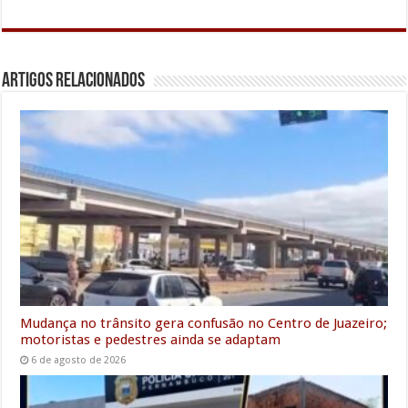
c
i
a
a
n
a
l
s
a
e
t
i
t
k
i
e
s
r
Artigos Relacionados
b
t
l
s
e
l
g
e
e
o
e
A
d
r
n
o
r
p
I
a
g
k
p
n
m
e
r
Mudança no trânsito gera confusão no Centro de Juazeiro;
motoristas e pedestres ainda se adaptam
6 de agosto de 2026