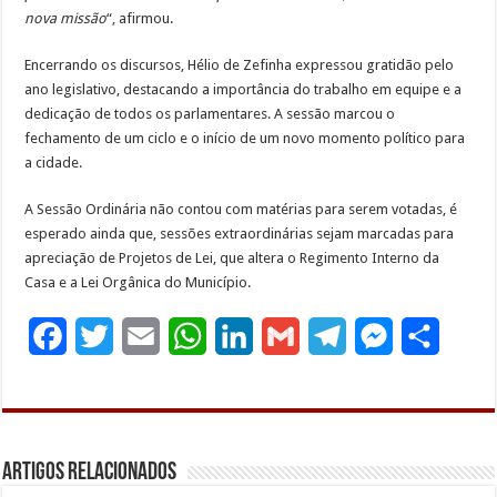
nova missão
“, afirmou.
Encerrando os discursos, Hélio de Zefinha expressou gratidão pelo
ano legislativo, destacando a importância do trabalho em equipe e a
dedicação de todos os parlamentares. A sessão marcou o
fechamento de um ciclo e o início de um novo momento político para
a cidade.
A Sessão Ordinária não contou com matérias para serem votadas, é
esperado ainda que, sessões extraordinárias sejam marcadas para
apreciação de Projetos de Lei, que altera o Regimento Interno da
Casa e a Lei Orgânica do Município.
F
T
E
W
L
G
T
M
S
a
w
m
h
i
m
e
e
h
c
i
a
a
n
a
l
s
a
e
t
i
t
k
i
e
s
r
Artigos Relacionados
b
t
l
s
e
l
g
e
e