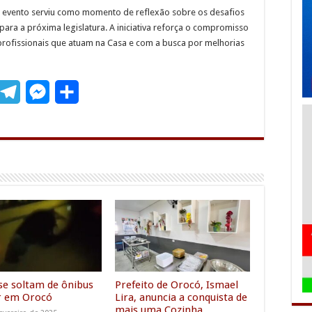
o evento serviu como momento de reflexão sobre os desafios
para a próxima legislatura. A iniciativa reforça o compromisso
rofissionais que atuam na Casa e com a busca por melhorias
T
M
S
m
e
e
h
l
s
a
e
s
r
g
e
e
r
n
a
g
m
e
r
se soltam de ônibus
Prefeito de Orocó, Ismael
r em Orocó
Lira, anuncia a conquista de
mais uma Cozinha