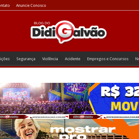
ntato
Anuncie Conosco
eições
Segurança
Violência
Acidente
Empregos e Concursos
No