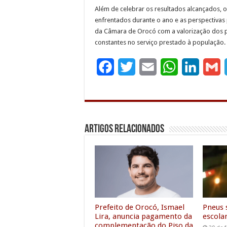
Além de celebrar os resultados alcançados, 
enfrentados durante o ano e as perspectivas 
da Câmara de Orocó com a valorização dos p
constantes no serviço prestado à população.
F
T
E
W
L
G
a
w
m
h
i
c
i
a
a
n
a
e
t
i
t
k
i
Artigos Relacionados
b
t
l
s
e
l
o
e
A
d
o
r
p
I
k
p
n
Prefeito de Orocó, Ismael
Pneus 
Lira, anuncia pagamento da
escola
complementação do Piso da