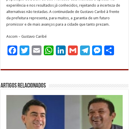
experiência e nos resultados já conhecidos, rejeitando a incerteza de
alternativas não testadas. A continuidade de Gustavo Caribé à frente
da prefeitura representa, para muitos, a garantia de um futuro
promissor e de mais avanços para a cidade que tanto prezam.
Ascom – Gustavo Caribé
F
T
E
W
L
G
T
M
S
a
w
m
h
i
m
e
e
h
c
i
a
a
n
a
l
s
a
e
t
i
t
k
i
e
s
r
Artigos Relacionados
b
t
l
s
e
l
g
e
e
o
e
A
d
r
n
o
r
p
I
a
g
k
p
n
m
e
r