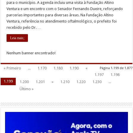
para o município. A agenda incluiu uma visita à Fundação Altino
Ventura e um encontro com o Senador Fernando Dueire, reforçando
parcerias importantes para diversas áreas. Na Fundação Altino
Ventura, referência no atendimento oftalmológico, o prefeito foi
recebido pelo Dr. …
Leia mais;
Nenhum banner encontrado!
« Primeiro
...
1.170
1.180
1.190
«
Página 1.199 de 1.877
1.197
1.198
1.199
1.200
1.201
»
1.210
1.220
1.230
...
Último »