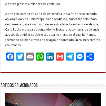
A artista plástica e criadora de conteúdo
A arte está na vida de Carla desde menina, e ela foi se reinventando
ao longo da vida. Fisioterapeuta de profissão, empresária do ramo
de cosmético, ela é sinônimo de autenticidade, bom humor e alegria,
Carla Rocha é criada de conteúdo no Instagram, com grande alcance
através das mídias sociais e seu atua no mercado digital há 7 anos,
formando opinião através da criação de conteúdo único, irreverente e
carismático.
F
T
E
W
L
G
T
M
S
a
w
m
h
i
m
e
e
h
c
i
a
a
n
a
l
s
a
e
t
i
t
k
i
e
s
r
Artigos Relacionados
b
t
l
s
e
l
g
e
e
o
e
A
d
r
n
o
r
p
I
a
g