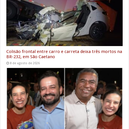
k
p
n
m
e
r
Colisão frontal entre carro e carreta deixa três mortos na
BR-232, em São Caetano
8 de agosto de 2026