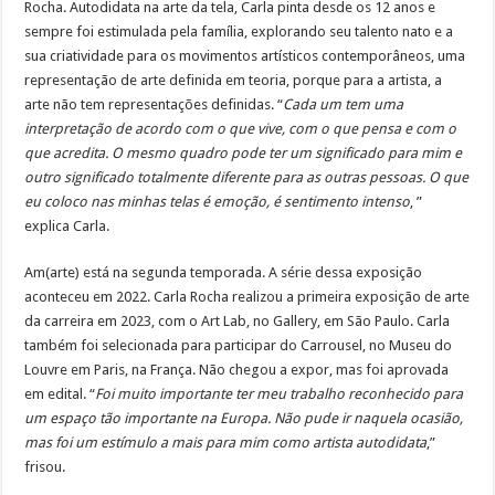
Rocha. Autodidata na arte da tela, Carla pinta desde os 12 anos e
sempre foi estimulada pela família, explorando seu talento nato e a
sua criatividade para os movimentos artísticos contemporâneos, uma
representação de arte definida em teoria, porque para a artista, a
arte não tem representações definidas. “
C
ada um tem uma
interpretação de acordo com o que vive, com o que pensa e com o
que acredita. O mesmo quadro pode ter um significado para mim e
outro significado totalmente diferente para as outras pessoas. O que
eu coloco nas minhas telas é emoção, é sentimento intenso
, ”
explica Carla.
Am(arte) está na segunda temporada. A série dessa exposição
aconteceu em 2022. Carla Rocha realizou a primeira exposição de arte
da carreira em 2023, com o Art Lab, no Gallery, em São Paulo. Carla
também foi selecionada para participar do Carrousel, no Museu do
Louvre em Paris, na França. Não chegou a expor, mas foi aprovada
em edital. “
Foi muito importante ter meu trabalho reconhecido para
um espaço tão importante na Europa. Não pude ir naquela ocasião,
mas foi um estímulo a mais para mim como artista autodidata
,”
frisou.